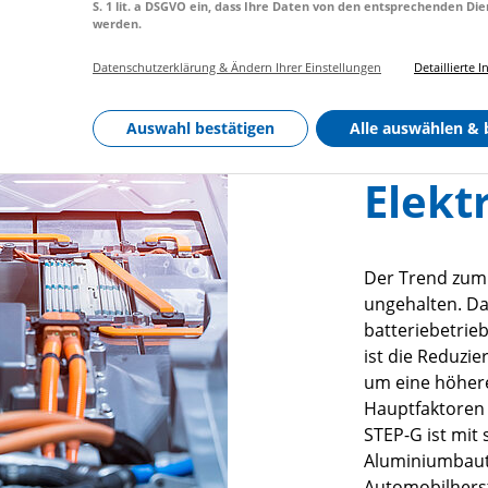
S. 1 lit. a DSGVO ein, dass Ihre Daten von den entsprechenden Di
Gewic
werden.
zur S
Datenschutzerklärung & Ändern Ihrer Einstellungen
Detaillierte 
Reich
Auswahl bestätigen
Alle auswählen & 
Elekt
Der Trend zum 
ungehalten. Da
batteriebetrie
ist die Reduzi
um eine höhere
Hauptfaktoren 
STEP-G ist mit
Aluminiumbaute
Automobilherste