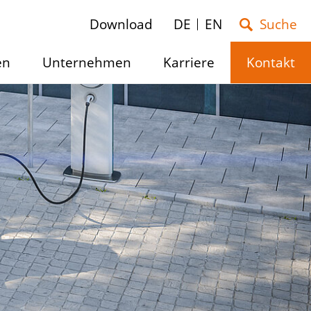
Download
DE
EN
en
Unternehmen
Karriere
Kontakt
Untermenü
Untermenü
Untermenü
n
ein/ausblenden
ein/ausblenden
ein/ausblend