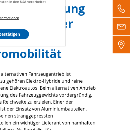
ensten in den USA verarbeitet
htseinsparung
teigerung der
Informationen
weite bei
bestätigen
romobilität
alternativen Fahrzeugantrieb ist
zu gehören Elektro-Hybride und reine
bene Elektroautos. Beim alternativen Antrieb
erung des Fahrzeuggewichts vordergründig,
 Reichweite zu erzielen. Einer der
ist der Einsatz von Aluminiumbauteilen.
 seinen stranggepressten
ilen ein wichtiger Lieferant von namhaften
llern. Als Spezialist für