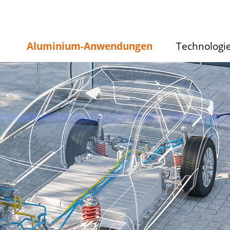
Aluminium-Anwendungen
Technologi
Untermenü
Untermenü
ein/ausblenden
ein/ausblende