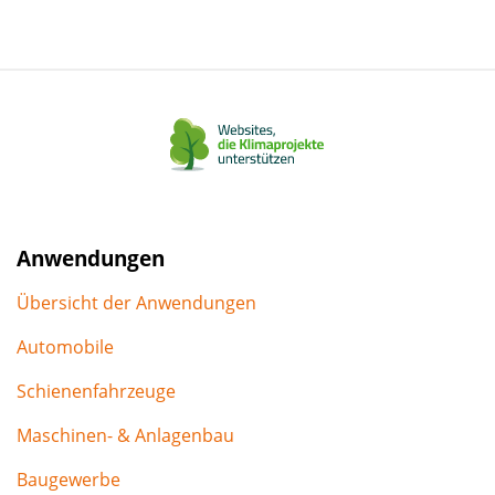
teilen
teilen
teilen
Mail
teilen
teilen
Anwendungen
Übersicht der Anwendungen
Automobile
Schienenfahrzeuge
Maschinen- & Anlagenbau
Baugewerbe