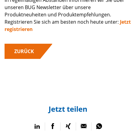
unseren BUG Newsletter über unsere
Produktneuheiten und Produktempfehlungen.
Registrieren Sie sich am besten noch heute unter:
Jetzt
registrieren
ZURÜCK
Jetzt teilen
auf
auf
auf
per
per
LinkedIn
Facebook
Xing
E-
WhatsApp