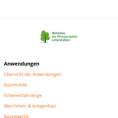
LinkedIn
Facebook
Xing
E-
WhatsApp
teilen
teilen
teilen
Mail
teilen
teilen
Anwendungen
Übersicht der Anwendungen
Automobile
Schienenfahrzeuge
Maschinen- & Anlagenbau
Baugewerbe