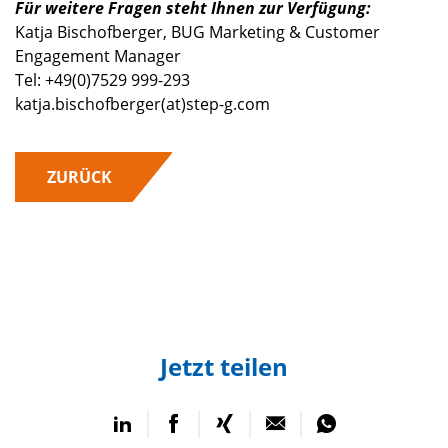
Für weitere Fragen steht Ihnen zur Verfügung:
Katja Bischofberger, BUG Marketing & Customer
Engagement Manager
Tel: +49(0)7529 999-293
katja.bischofberger(at)step-g.com
ZURÜCK
Jetzt teilen
auf
auf
auf
per
per