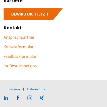
Karriere
BEWIRB DICH JETZT!
Kontakt
Ansprechpartner
Kontaktformular
Feedbackformular
Ihr Besuch bei uns
Impressum
Datenschutz
Besuchen
Besuchen
Besuchen
Besuchen
Sie
Sie
Sie
Sie